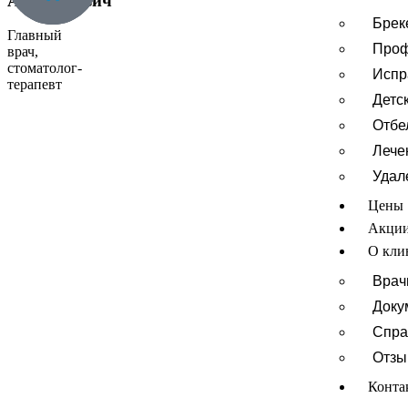
Анатольевич
Брек
Главный
Проф
врач,
стоматолог-
Испр
терапевт
Детс
Отбе
Лече
Удал
Цены
Акци
О кли
Врач
Доку
Спра
Отз
Конта