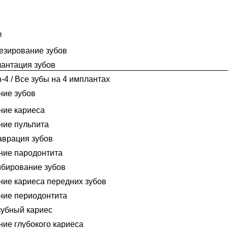
и
езирование зубов
антация зубов
n-4 / Все зубы на 4 имплантах
ние зубов
ние кариеса
ние пульпита
аврация зубов
ние пародонтита
бирование зубов
ние кариеса передних зубов
ние периодонтита
убный кариес
ние глубокого кариеса