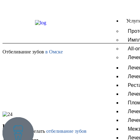
Услуг
Прот
Импл
All-o
Отбеливание зубов
в Омске
Лече
Лече
Лече
Рест
Лече
Плом
Лече
Лече
Кузьмин
Межз
Когда стоит сделать
отбеливание зубов
Иван
Лече