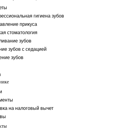
еты
ессиональная гигиена зубов
авление прикуса
кая стоматология
ливание зубов
ние зубов с седацией
ение зубов
и
нике
и
менты
вка на налоговый вычет
ывы
кты